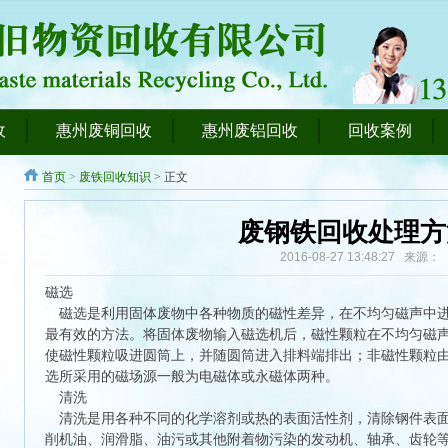
收
惠州废铜回收
惠州废铝回收
回收案例
首页
>
废铁回收知识
> 正文
废钢铁回收处理方
2016-08-27 13:48:27 来
磁选
磁选是利用固体废物中各种物质的磁性差异，在不均匀磁声中进
最有效的方法。将固体废物输入磁选机后，磁性颗粒在不均匀磁
使磁性颗粒吸进圆筒上，并随圆筒进入排料端排出；非磁性颗粒
选所采用的磁场源一般为电磁体或永磁体两种。
清洗
清洗是用各种不同的化学溶剂或热的表面活性剂，清除钢件表面
削机油、润滑脂、油污或其他附着物污染的发动机、轴承、齿轮